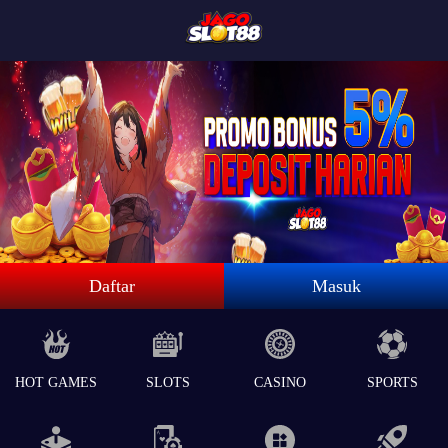
Daftar
Masuk
HOT GAMES
SLOTS
CASINO
SPORTS